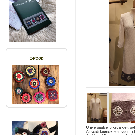
E-POOD
Universaalse lõikega kleit, sob
Alt veidi laienev, kolmveeran