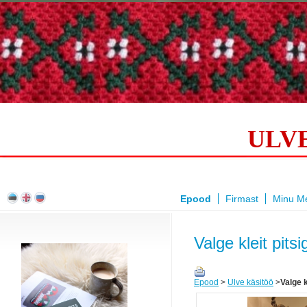
ULV
Epood
Firmast
Minu Me
​
Valge kleit pi
Epood
>
Ulve käsitöö
>
Valge 