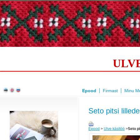
ULV
Epood
Firmast
Minu Me
​
Seto pitsi lil
Epood
>
Ulve käsitöö
>
Seto p