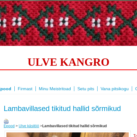
ULVE KANGRO
Epood
Firmast
Minu Meistritoad
Setu pits
Vana pitsikogu
G
Lambavillased tikitud hallid sõrmikud
Epood
>
Ulve käsitöö
>
Lambavillased tikitud hallid sõrmikud
To