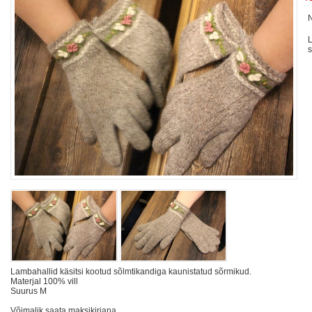
L
s
Lambahallid käsitsi kootud sõlmtikandiga kaunistatud sõrmikud.
Materjal 100% vill
Suurus M
Võimalik saata maksikirjana.