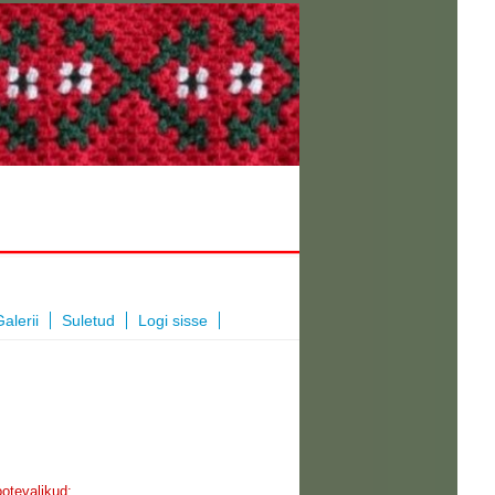
alerii
Suletud
Logi sisse
otevalikud: