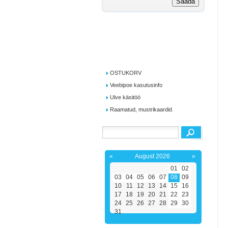
OSTUKORV
Veebipoe kasutusinfo
Ulve käsitöö
Raamatud, mustrikaardid
«
August 2026
»
01
02
03
04
05
06
07
08
09
10
11
12
13
14
15
16
17
18
19
20
21
22
23
24
25
26
27
28
29
30
31